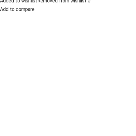
Added to wishlistRemoved from wishlist 0
Add to compare