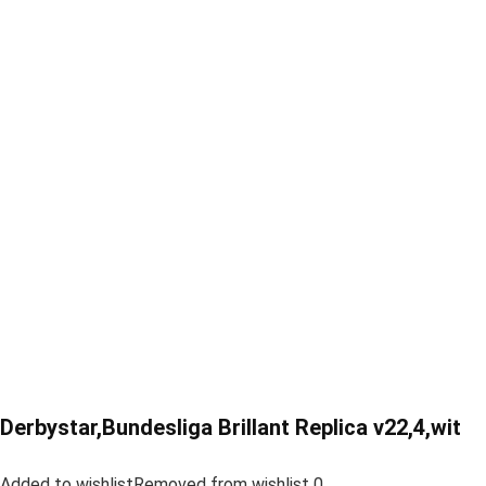
Derbystar,Bundesliga Brillant Replica v22,4,wit
Added to wishlistRemoved from wishlist 0