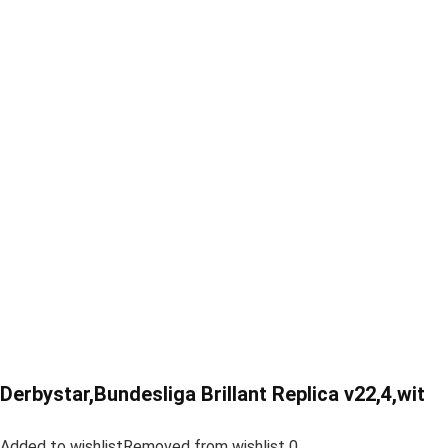
Derbystar,Bundesliga Brillant Replica v22,4,wit
Added to wishlistRemoved from wishlist 0