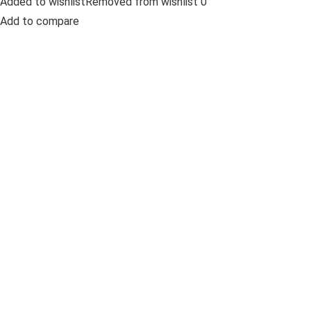
Added to wishlistRemoved from wishlist 0
Add to compare