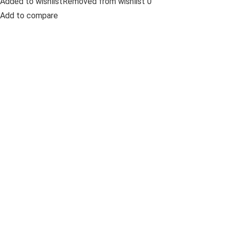
Added to wishlistRemoved from wishlist 0
Add to compare