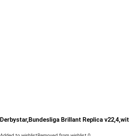
Derbystar,Bundesliga Brillant Replica v22,4,wit
Added to wishlistRemoved from wishlist 0