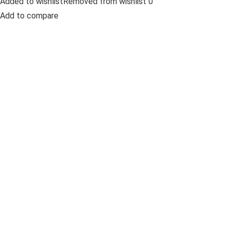
Added to wishlistRemoved from wishlist 0
Add to compare