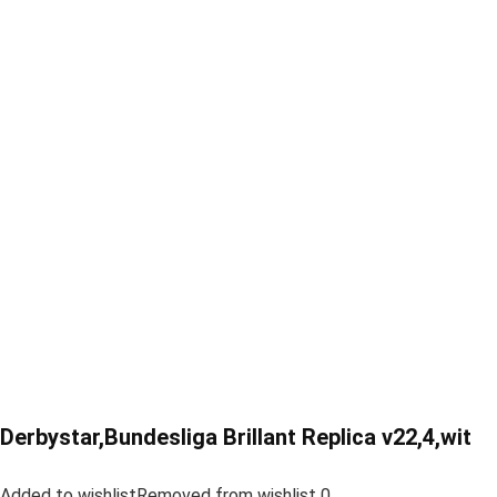
Derbystar,Bundesliga Brillant Replica v22,4,wit
Added to wishlistRemoved from wishlist 0