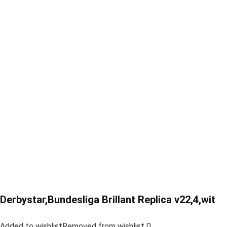
Derbystar,Bundesliga Brillant Replica v22,4,wit
Added to wishlistRemoved from wishlist 0