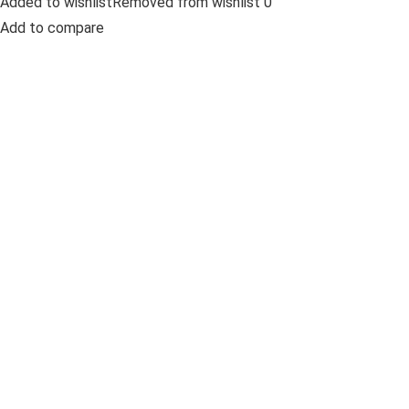
Added to wishlistRemoved from wishlist 0
Add to compare