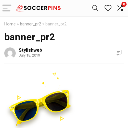
0
Home
»
banner_pr2
»
banner_pr2
banner_pr2
Stylishweb
July 18, 2019