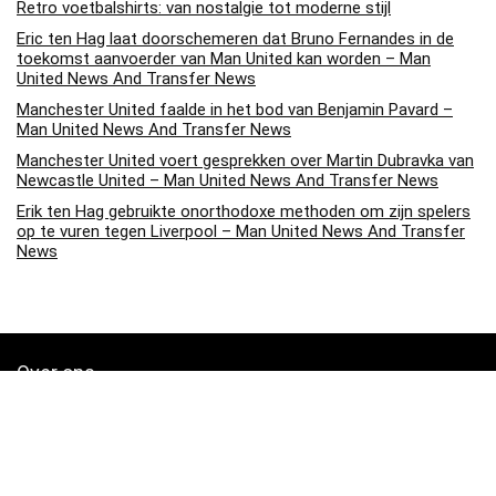
Retro voetbalshirts: van nostalgie tot moderne stijl
Eric ten Hag laat doorschemeren dat Bruno Fernandes in de
toekomst aanvoerder van Man United kan worden – Man
United News And Transfer News
Manchester United faalde in het bod van Benjamin Pavard –
Man United News And Transfer News
Manchester United voert gesprekken over Martin Dubravka van
Newcastle United – Man United News And Transfer News
Erik ten Hag gebruikte onorthodoxe methoden om zijn spelers
op te vuren tegen Liverpool – Man United News And Transfer
News
Over ons
Soccerpins.nl is een moderne alles-in-één prijsvergelijkings- en
beoordelingswebsite die de beste deals biedt die beschikbaar zijn
op amazon en u op de hoogte houdt via de laatst toegevoegde blogs.
Alle afbeeldingen zijn auteursrechtelijk beschermd door hun