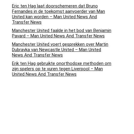
Eric ten Hag laat doorschemeren dat Bruno
Fernandes in de toekomst aanvoerder van Man
United kan worden – Man United News And
Transfer News
Manchester United faalde in het bod van Benjamin
Pavard – Man United News And Transfer News
Manchester United voert gesprekken over Martin
Dubravka van Newcastle United – Man United
News And Transfer News
Erik ten Hag gebruikte onorthodoxe methoden om
zijn spelers op te vuren tegen Liverpool – Man
United News And Transfer News