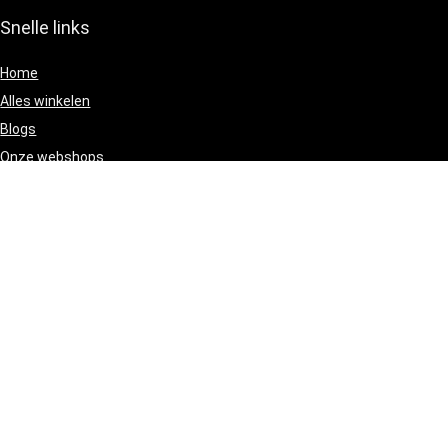
Snelle links
Home
Alles winkelen
Blogs
Onze webshops
Adverteren
[/wpsm_column][wpsm_column size=”one-half” position=”last”]
Verklaringen
Privacybeleid
algemene voorwaarden
Gelieerde openbaarmaking
[/wpsm_column]