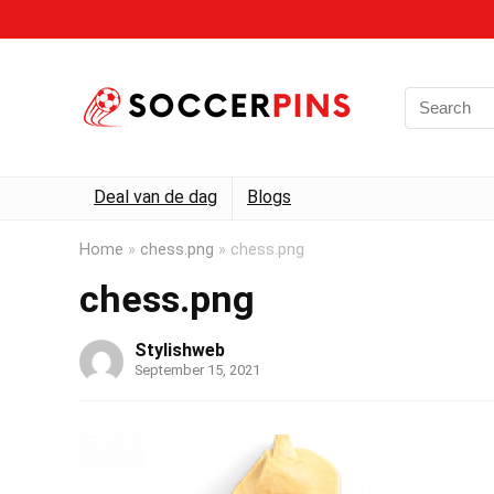
Deal van de dag
Blogs
Home
»
chess.png
»
chess.png
chess.png
Stylishweb
September 15, 2021