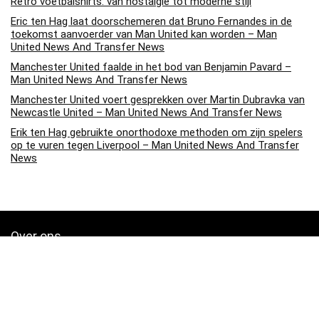
Retro voetbalshirts: van nostalgie tot moderne stijl
Eric ten Hag laat doorschemeren dat Bruno Fernandes in de
toekomst aanvoerder van Man United kan worden – Man
United News And Transfer News
Manchester United faalde in het bod van Benjamin Pavard –
Man United News And Transfer News
Manchester United voert gesprekken over Martin Dubravka van
Newcastle United – Man United News And Transfer News
Erik ten Hag gebruikte onorthodoxe methoden om zijn spelers
op te vuren tegen Liverpool – Man United News And Transfer
News
Over ons
Soccerpins.nl is een moderne alles-in-één prijsvergelijkings- en
beoordelingswebsite die de beste deals biedt die beschikbaar zijn
op amazon en u op de hoogte houdt via de laatst toegevoegde blogs.
Alle afbeeldingen zijn auteursrechtelijk beschermd door hun