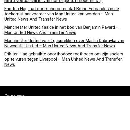
Retro voetbalshirts: van nostalgie tot moderne stijl
Eric ten Hag laat doorschemeren dat Bruno Fernandes in de
toekomst aanvoerder van Man United kan worden – Man
United News And Transfer News
Manchester United faalde in het bod van Benjamin Pavard –
Man United News And Transfer News
Manchester United voert gesprekken over Martin Dubravka van
Newcastle United – Man United News And Transfer News
Erik ten Hag gebruikte onorthodoxe methoden om zijn spelers
op te vuren tegen Liverpool – Man United News And Transfer
News
Over ons
Soccerpins.nl is een moderne alles-in-één prijsvergelijkings- en
beoordelingswebsite die de beste deals biedt die beschikbaar zijn
op amazon en u op de hoogte houdt via de laatst toegevoegde blogs.
Alle afbeeldingen zijn auteursrechtelijk beschermd door hun