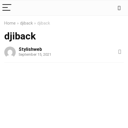
Home
»
djiback
»
djiback
djiback
Stylishweb
September 15, 2021