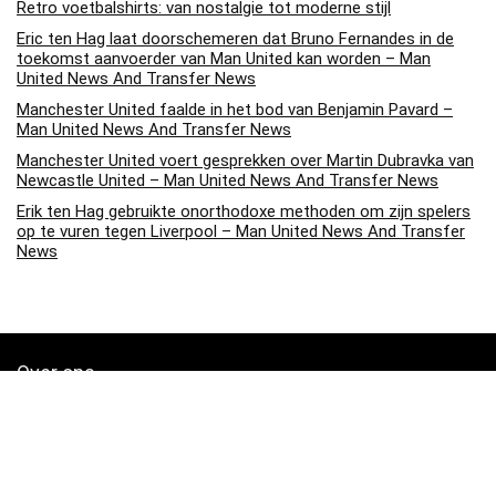
Retro voetbalshirts: van nostalgie tot moderne stijl
Eric ten Hag laat doorschemeren dat Bruno Fernandes in de
toekomst aanvoerder van Man United kan worden – Man
United News And Transfer News
Manchester United faalde in het bod van Benjamin Pavard –
Man United News And Transfer News
Manchester United voert gesprekken over Martin Dubravka van
Newcastle United – Man United News And Transfer News
Erik ten Hag gebruikte onorthodoxe methoden om zijn spelers
op te vuren tegen Liverpool – Man United News And Transfer
News
Over ons
Soccerpins.nl is een moderne alles-in-één prijsvergelijkings- en
beoordelingswebsite die de beste deals biedt die beschikbaar zijn
op amazon en u op de hoogte houdt via de laatst toegevoegde blogs.
Alle afbeeldingen zijn auteursrechtelijk beschermd door hun