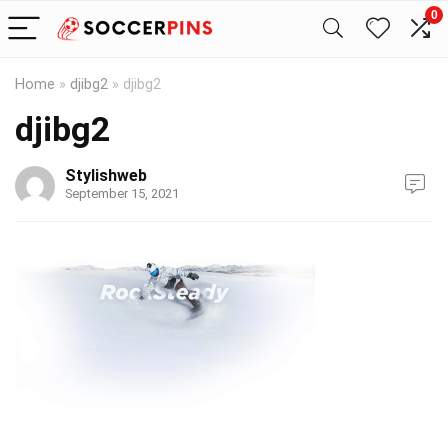
0
Home
»
djibg2
»
djibg2
djibg2
Stylishweb
September 15, 2021