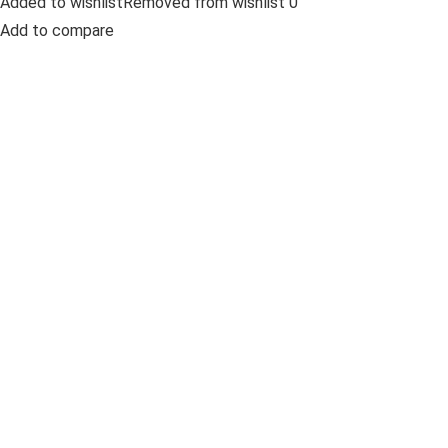
Added to wishlistRemoved from wishlist 0
Add to compare