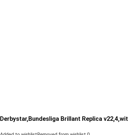
Derbystar,Bundesliga Brillant Replica v22,4,wit
Added to wishlistRemoved from wishlist 0