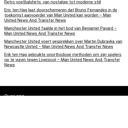
Retro voetbalshirts: van nostalgie tot moderne stijl
Eric ten Hag laat doorschemeren dat Bruno Fernandes in de
toekomst aanvoerder van Man United kan worden – Man
United News And Transfer News
Manchester United faalde in het bod van Benjamin Pavard –
Man United News And Transfer News
Manchester United voert gesprekken over Martin Dubravka van
Newcastle United – Man United News And Transfer News
Erik ten Hag gebruikte onorthodoxe methoden om zijn spelers
op te vuren tegen Liverpool – Man United News And Transfer
News
Over ons
Soccerpins.nl is een moderne alles-in-één prijsvergelijkings- en
beoordelingswebsite die de beste deals biedt die beschikbaar zijn
op amazon en u op de hoogte houdt via de laatst toegevoegde blogs.
Alle afbeeldingen zijn auteursrechtelijk beschermd door hun