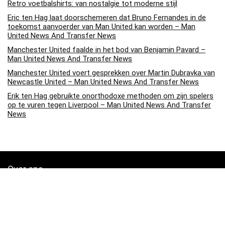
Retro voetbalshirts: van nostalgie tot moderne stijl
Eric ten Hag laat doorschemeren dat Bruno Fernandes in de
toekomst aanvoerder van Man United kan worden – Man
United News And Transfer News
Manchester United faalde in het bod van Benjamin Pavard –
Man United News And Transfer News
Manchester United voert gesprekken over Martin Dubravka van
Newcastle United – Man United News And Transfer News
Erik ten Hag gebruikte onorthodoxe methoden om zijn spelers
op te vuren tegen Liverpool – Man United News And Transfer
News
Over ons
Soccerpins.nl is een moderne alles-in-één prijsvergelijkings- en
beoordelingswebsite die de beste deals biedt die beschikbaar zijn
op amazon en u op de hoogte houdt via de laatst toegevoegde blogs.
Alle afbeeldingen zijn auteursrechtelijk beschermd door hun