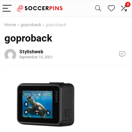
0
Home
»
goproback
»
goproback
goproback
Stylishweb
September 15, 2021