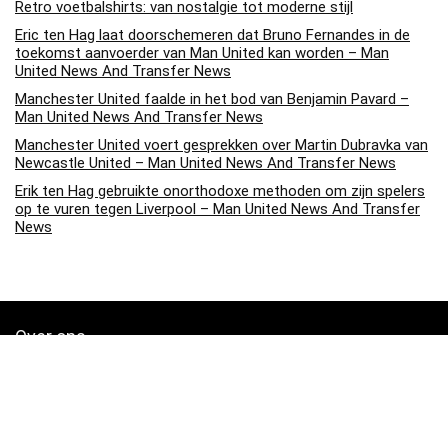
Retro voetbalshirts: van nostalgie tot moderne stijl
Eric ten Hag laat doorschemeren dat Bruno Fernandes in de
toekomst aanvoerder van Man United kan worden – Man
United News And Transfer News
Manchester United faalde in het bod van Benjamin Pavard –
Man United News And Transfer News
Manchester United voert gesprekken over Martin Dubravka van
Newcastle United – Man United News And Transfer News
Erik ten Hag gebruikte onorthodoxe methoden om zijn spelers
op te vuren tegen Liverpool – Man United News And Transfer
News
Over ons
Soccerpins.nl is een moderne alles-in-één prijsvergelijkings- en
beoordelingswebsite die de beste deals biedt die beschikbaar zijn
op amazon en u op de hoogte houdt via de laatst toegevoegde blogs.
Alle afbeeldingen zijn auteursrechtelijk beschermd door hun