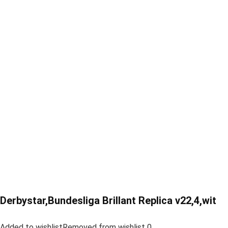
Derbystar,Bundesliga Brillant Replica v22,4,wit
Added to wishlistRemoved from wishlist 0