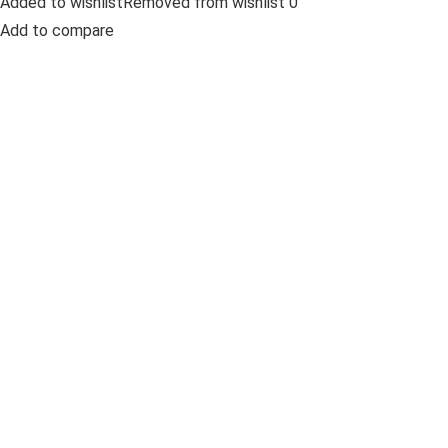
Added to wishlistRemoved from wishlist 0
Add to compare