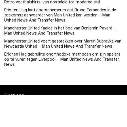
Retro voetbalshirts: van nostalgie tot moderne stijl
Eric ten Hag laat doorschemeren dat Bruno Fernandes in de
toekomst aanvoerder van Man United kan worden – Man
United News And Transfer News
Manchester United faalde in het bod van Benjamin Pavard –
Man United News And Transfer News
Manchester United voert gesprekken over Martin Dubravka van
Newcastle United – Man United News And Transfer News
Erik ten Hag gebruikte onorthodoxe methoden om zijn spelers
op te vuren tegen Liverpool – Man United News And Transfer
News
Over ons
Soccerpins.nl is een moderne alles-in-één prijsvergelijkings- en
beoordelingswebsite die de beste deals biedt die beschikbaar zijn
op amazon en u op de hoogte houdt via de laatst toegevoegde blogs.
Alle afbeeldingen zijn auteursrechtelijk beschermd door hun