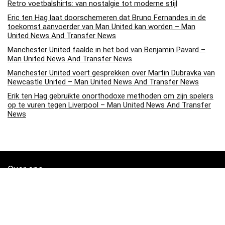
Retro voetbalshirts: van nostalgie tot moderne stijl
Eric ten Hag laat doorschemeren dat Bruno Fernandes in de
toekomst aanvoerder van Man United kan worden – Man
United News And Transfer News
Manchester United faalde in het bod van Benjamin Pavard –
Man United News And Transfer News
Manchester United voert gesprekken over Martin Dubravka van
Newcastle United – Man United News And Transfer News
Erik ten Hag gebruikte onorthodoxe methoden om zijn spelers
op te vuren tegen Liverpool – Man United News And Transfer
News
Over ons
Soccerpins.nl is een moderne alles-in-één prijsvergelijkings- en
beoordelingswebsite die de beste deals biedt die beschikbaar zijn
op amazon en u op de hoogte houdt via de laatst toegevoegde blogs.
Alle afbeeldingen zijn auteursrechtelijk beschermd door hun