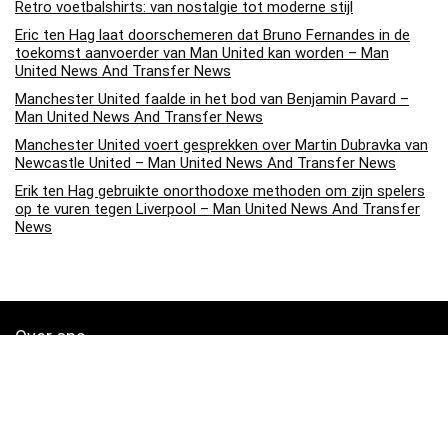
Retro voetbalshirts: van nostalgie tot moderne stijl
Eric ten Hag laat doorschemeren dat Bruno Fernandes in de
toekomst aanvoerder van Man United kan worden – Man
United News And Transfer News
Manchester United faalde in het bod van Benjamin Pavard –
Man United News And Transfer News
Manchester United voert gesprekken over Martin Dubravka van
Newcastle United – Man United News And Transfer News
Erik ten Hag gebruikte onorthodoxe methoden om zijn spelers
op te vuren tegen Liverpool – Man United News And Transfer
News
Over ons
Soccerpins.nl is een moderne alles-in-één prijsvergelijkings- en
beoordelingswebsite die de beste deals biedt die beschikbaar zijn
op amazon en u op de hoogte houdt via de laatst toegevoegde blogs.
Alle afbeeldingen zijn auteursrechtelijk beschermd door hun