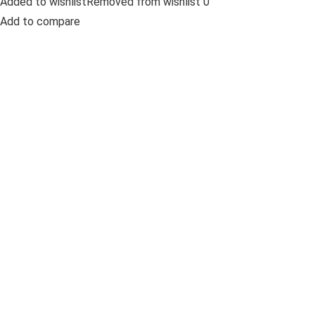
Added to wishlistRemoved from wishlist 0
Add to compare