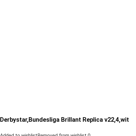
Derbystar,Bundesliga Brillant Replica v22,4,wit
Added to wishlistRemoved from wishlist 0