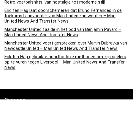
Retro voetbalshirts: van nostalgie tot moderne stijl
Eric ten Hag laat doorschemeren dat Bruno Fernandes in de
toekomst aanvoerder van Man United kan worden – Man
United News And Transfer News
Manchester United faalde in het bod van Benjamin Pavard –
Man United News And Transfer News
Manchester United voert gesprekken over Martin Dubravka van
Newcastle United – Man United News And Transfer News
Erik ten Hag gebruikte onorthodoxe methoden om zijn spelers
op te vuren tegen Liverpool – Man United News And Transfer
News
Over ons
Soccerpins.nl is een moderne alles-in-één prijsvergelijkings- en
beoordelingswebsite die de beste deals biedt die beschikbaar zijn
op amazon en u op de hoogte houdt via de laatst toegevoegde blogs.
Alle afbeeldingen zijn auteursrechtelijk beschermd door hun