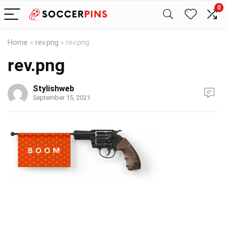
0
Home
»
rev.png
»
rev.png
rev.png
Stylishweb
September 15, 2021