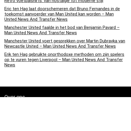
Retro voetbalshirts: van nostalgie tot moderne stijl
Eric ten Hag laat doorschemeren dat Bruno Fernandes in de
toekomst aanvoerder van Man United kan worden – Man
United News And Transfer News
Manchester United faalde in het bod van Benjamin Pavard –
Man United News And Transfer News
Manchester United voert gesprekken over Martin Dubravka van
Newcastle United – Man United News And Transfer News
Erik ten Hag gebruikte onorthodoxe methoden om zijn spelers
op te vuren tegen Liverpool – Man United News And Transfer
News
Over ons
Soccerpins.nl is een moderne alles-in-één prijsvergelijkings- en
beoordelingswebsite die de beste deals biedt die beschikbaar zijn
op amazon en u op de hoogte houdt via de laatst toegevoegde blogs.
Alle afbeeldingen zijn auteursrechtelijk beschermd door hun