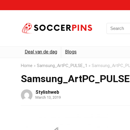
Deal van de dag
Blogs
Home
»
Samsung_ArtPC_PULSE_1
»
Samsung_ArtPC_P
Samsung_ArtPC_PULSE
Stylishweb
March 13, 2019