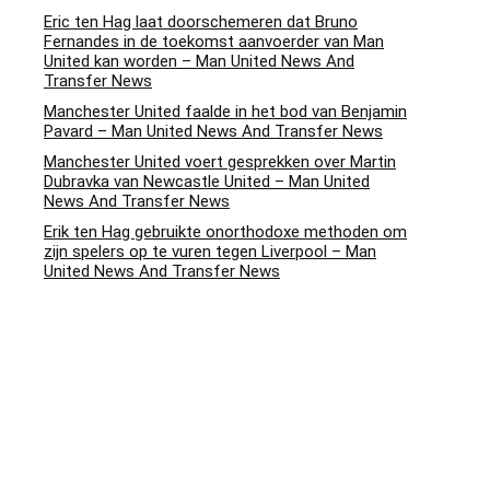
Eric ten Hag laat doorschemeren dat Bruno
Fernandes in de toekomst aanvoerder van Man
United kan worden – Man United News And
Transfer News
Manchester United faalde in het bod van Benjamin
Pavard – Man United News And Transfer News
Manchester United voert gesprekken over Martin
Dubravka van Newcastle United – Man United
News And Transfer News
Erik ten Hag gebruikte onorthodoxe methoden om
zijn spelers op te vuren tegen Liverpool – Man
United News And Transfer News