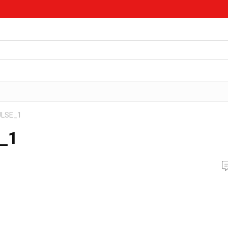
ULSE_1
_1