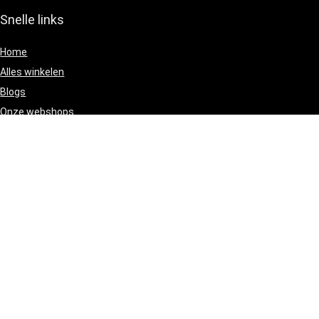
Snelle links
Home
Alles winkelen
Blogs
Onze webshops
Adverteren
[/wpsm_column][wpsm_column size=”one-half” position=”last”]
Verklaringen
Privacybeleid
algemene voorwaarden
Gelieerde openbaarmaking
[/wpsm_column]