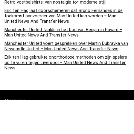
Retro voetbalshirts: van nostalgie tot moderne stijl
Eric ten Hag laat doorschemeren dat Bruno Fernandes in de
toekomst aanvoerder van Man United kan worden – Man
United News And Transfer News
Manchester United faalde in het bod van Benjamin Pavard –
Man United News And Transfer News
Manchester United voert gesprekken over Martin Dubravka van
Newcastle United – Man United News And Transfer News
Erik ten Hag gebruikte onorthodoxe methoden om zijn spelers
op te vuren tegen Liverpool – Man United News And Transfer
News
Over ons
Soccerpins.nl is een moderne alles-in-één prijsvergelijkings- en
beoordelingswebsite die de beste deals biedt die beschikbaar zijn
op amazon en u op de hoogte houdt via de laatst toegevoegde blogs.
Alle afbeeldingen zijn auteursrechtelijk beschermd door hun