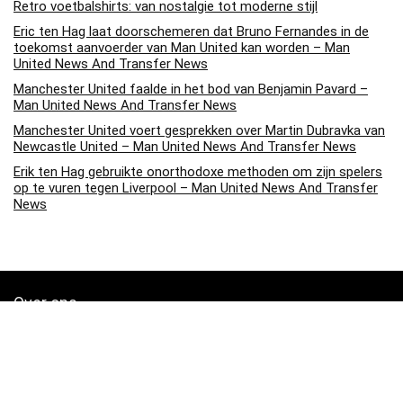
Retro voetbalshirts: van nostalgie tot moderne stijl
Eric ten Hag laat doorschemeren dat Bruno Fernandes in de
toekomst aanvoerder van Man United kan worden – Man
United News And Transfer News
Manchester United faalde in het bod van Benjamin Pavard –
Man United News And Transfer News
Manchester United voert gesprekken over Martin Dubravka van
Newcastle United – Man United News And Transfer News
Erik ten Hag gebruikte onorthodoxe methoden om zijn spelers
op te vuren tegen Liverpool – Man United News And Transfer
News
Over ons
Soccerpins.nl is een moderne alles-in-één prijsvergelijkings- en
beoordelingswebsite die de beste deals biedt die beschikbaar zijn
op amazon en u op de hoogte houdt via de laatst toegevoegde blogs.
Alle afbeeldingen zijn auteursrechtelijk beschermd door hun