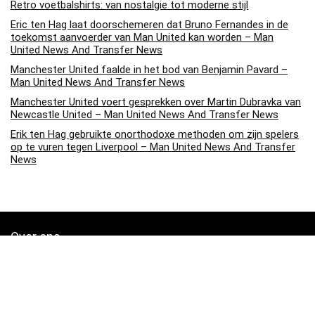
Retro voetbalshirts: van nostalgie tot moderne stijl
Eric ten Hag laat doorschemeren dat Bruno Fernandes in de
toekomst aanvoerder van Man United kan worden – Man
United News And Transfer News
Manchester United faalde in het bod van Benjamin Pavard –
Man United News And Transfer News
Manchester United voert gesprekken over Martin Dubravka van
Newcastle United – Man United News And Transfer News
Erik ten Hag gebruikte onorthodoxe methoden om zijn spelers
op te vuren tegen Liverpool – Man United News And Transfer
News
Over ons
Soccerpins.nl is een moderne alles-in-één prijsvergelijkings- en
beoordelingswebsite die de beste deals biedt die beschikbaar zijn
op amazon en u op de hoogte houdt via de laatst toegevoegde blogs.
Alle afbeeldingen zijn auteursrechtelijk beschermd door hun