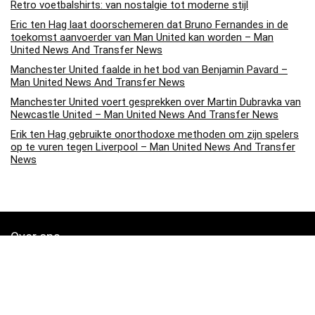
Retro voetbalshirts: van nostalgie tot moderne stijl
Eric ten Hag laat doorschemeren dat Bruno Fernandes in de
toekomst aanvoerder van Man United kan worden – Man
United News And Transfer News
Manchester United faalde in het bod van Benjamin Pavard –
Man United News And Transfer News
Manchester United voert gesprekken over Martin Dubravka van
Newcastle United – Man United News And Transfer News
Erik ten Hag gebruikte onorthodoxe methoden om zijn spelers
op te vuren tegen Liverpool – Man United News And Transfer
News
Over ons
Soccerpins.nl is een moderne alles-in-één prijsvergelijkings- en
beoordelingswebsite die de beste deals biedt die beschikbaar zijn
op amazon en u op de hoogte houdt via de laatst toegevoegde blogs.
Alle afbeeldingen zijn auteursrechtelijk beschermd door hun