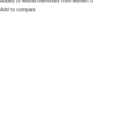
Added to wishlistRemoved from wishlist 0
Add to compare