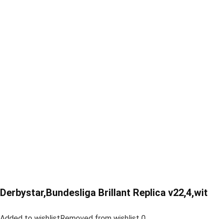
Derbystar,Bundesliga Brillant Replica v22,4,wit
Added to wishlistRemoved from wishlist 0