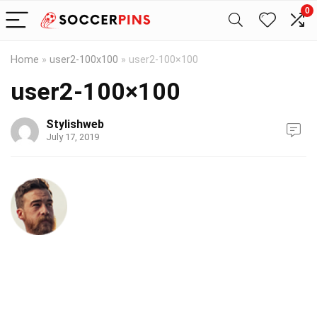
0
Home
»
user2-100x100
»
user2-100×100
user2-100×100
Stylishweb
July 17, 2019