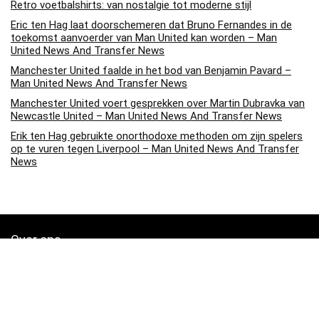
Retro voetbalshirts: van nostalgie tot moderne stijl
Eric ten Hag laat doorschemeren dat Bruno Fernandes in de
toekomst aanvoerder van Man United kan worden – Man
United News And Transfer News
Manchester United faalde in het bod van Benjamin Pavard –
Man United News And Transfer News
Manchester United voert gesprekken over Martin Dubravka van
Newcastle United – Man United News And Transfer News
Erik ten Hag gebruikte onorthodoxe methoden om zijn spelers
op te vuren tegen Liverpool – Man United News And Transfer
News
Over ons
Soccerpins.nl is een moderne alles-in-één prijsvergelijkings- en
beoordelingswebsite die de beste deals biedt die beschikbaar zijn
op amazon en u op de hoogte houdt via de laatst toegevoegde blogs.
Alle afbeeldingen zijn auteursrechtelijk beschermd door hun