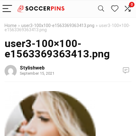
0
Home
»
user3-100x100-e1563369363413.png
»
user3-100×100-
e1563369363413.png
user3-100×100-
e1563369363413.png
Stylishweb
September 15, 2021