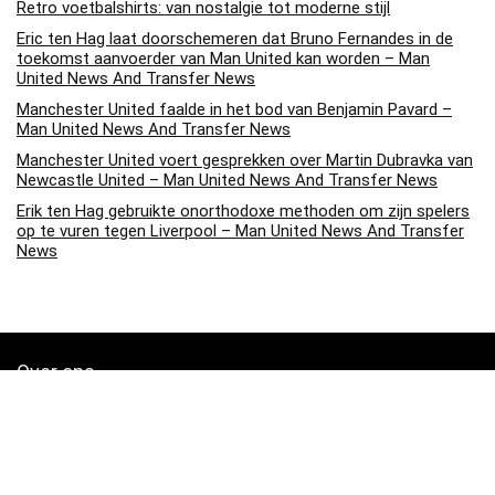
Retro voetbalshirts: van nostalgie tot moderne stijl
Eric ten Hag laat doorschemeren dat Bruno Fernandes in de
toekomst aanvoerder van Man United kan worden – Man
United News And Transfer News
Manchester United faalde in het bod van Benjamin Pavard –
Man United News And Transfer News
Manchester United voert gesprekken over Martin Dubravka van
Newcastle United – Man United News And Transfer News
Erik ten Hag gebruikte onorthodoxe methoden om zijn spelers
op te vuren tegen Liverpool – Man United News And Transfer
News
Over ons
Soccerpins.nl is een moderne alles-in-één prijsvergelijkings- en
beoordelingswebsite die de beste deals biedt die beschikbaar zijn
op amazon en u op de hoogte houdt via de laatst toegevoegde blogs.
Alle afbeeldingen zijn auteursrechtelijk beschermd door hun