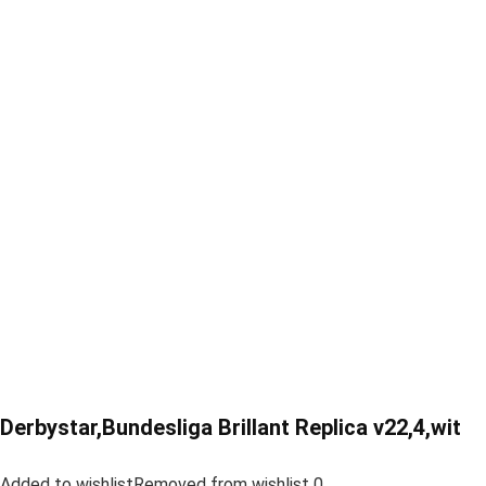
Derbystar,Bundesliga Brillant Replica v22,4,wit
Added to wishlistRemoved from wishlist 0