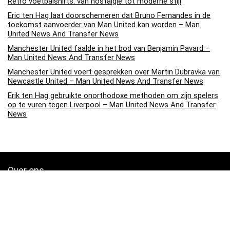
Retro voetbalshirts: van nostalgie tot moderne stijl
Eric ten Hag laat doorschemeren dat Bruno Fernandes in de
toekomst aanvoerder van Man United kan worden – Man
United News And Transfer News
Manchester United faalde in het bod van Benjamin Pavard –
Man United News And Transfer News
Manchester United voert gesprekken over Martin Dubravka van
Newcastle United – Man United News And Transfer News
Erik ten Hag gebruikte onorthodoxe methoden om zijn spelers
op te vuren tegen Liverpool – Man United News And Transfer
News
Over ons
Soccerpins.nl is een moderne alles-in-één prijsvergelijkings- en
beoordelingswebsite die de beste deals biedt die beschikbaar zijn
op amazon en u op de hoogte houdt via de laatst toegevoegde blogs.
Alle afbeeldingen zijn auteursrechtelijk beschermd door hun