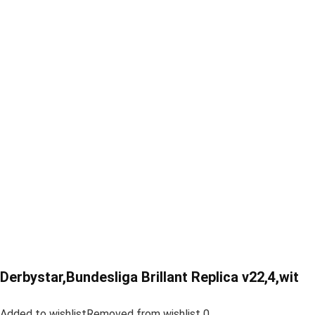
Derbystar,Bundesliga Brillant Replica v22,4,wit
Added to wishlistRemoved from wishlist 0