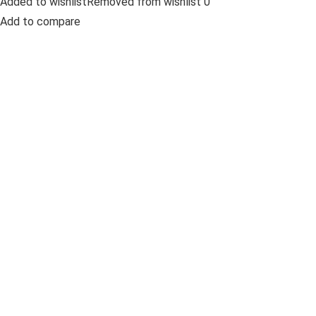
Added to wishlistRemoved from wishlist 0
Add to compare