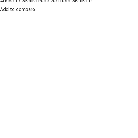
Added to wishlistRemoved from wishlist 0
Add to compare