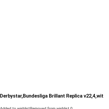
Derbystar,Bundesliga Brillant Replica v22,4,wit
Added to wishlistRemoved from wishlist 0