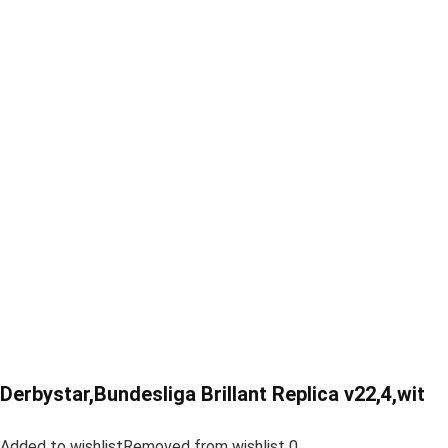
Derbystar,Bundesliga Brillant Replica v22,4,wit
Added to wishlistRemoved from wishlist 0