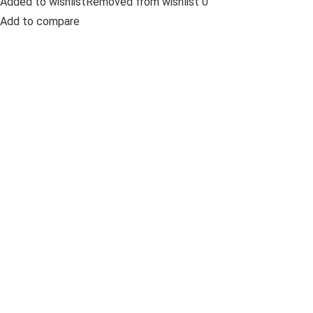
Added to wishlistRemoved from wishlist 0
Add to compare