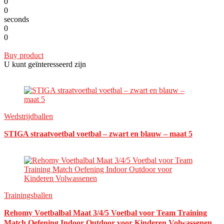
0
0
seconds
0
0
Buy product
U kunt geïnteresseerd zijn
Wedstrijdballen
STIGA straatvoetbal voetbal – zwart en blauw – maat 5
Trainingsballen
Rehomy Voetbalbal Maat 3/4/5 Voetbal voor Team Training
Match Oefening Indoor Outdoor voor Kinderen Volwassenen