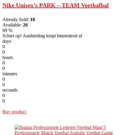
Nike Unisex’s PARK – TEAM Voetbalbal
Already Sold:
18
Available:
26
69 %
Schiet op! Aanbieding loopt binnenkort af
days
0
0
hours
0
0
minutes
0
0
seconds
0
0
Buy product