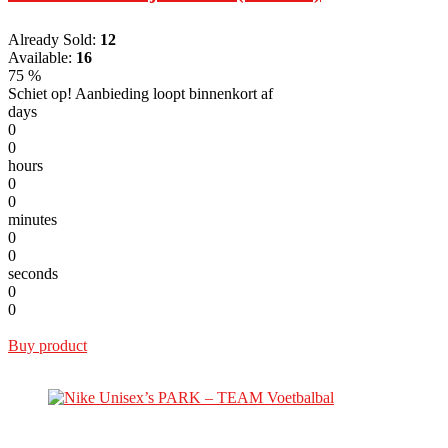
Already Sold:
12
Available:
16
75 %
Schiet op! Aanbieding loopt binnenkort af
days
0
0
hours
0
0
minutes
0
0
seconds
0
0
Buy product