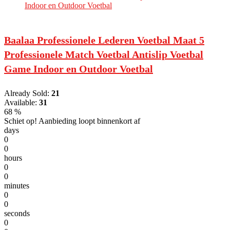
Baalaa Professionele Lederen Voetbal Maat 5
Professionele Match Voetbal Antislip Voetbal
Game Indoor en Outdoor Voetbal
Already Sold:
21
Available:
31
68 %
Schiet op! Aanbieding loopt binnenkort af
days
0
0
hours
0
0
minutes
0
0
seconds
0