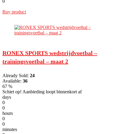
0
Buy product
RONEX SPORTS wedstrijdvoetbal –
trainingsvoetbal – maat 2
Already Sold:
24
Available:
36
67 %
Schiet op! Aanbieding loopt binnenkort af
days
0
0
hours
0
0
minutes