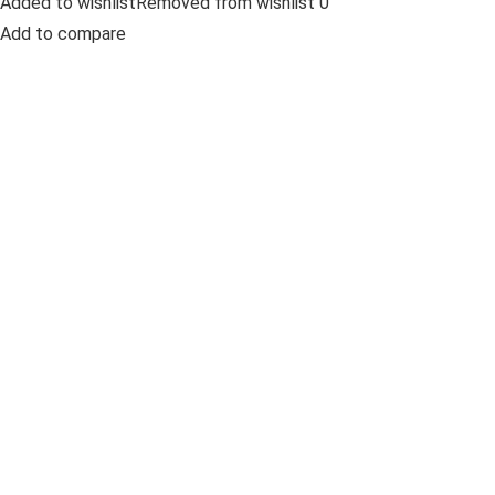
Added to wishlistRemoved from wishlist 0
Add to compare