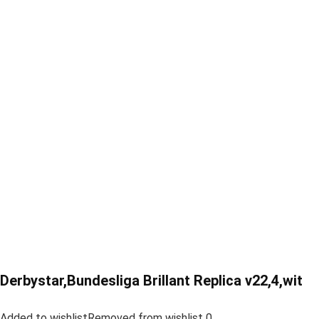
Derbystar,Bundesliga Brillant Replica v22,4,wit
Added to wishlistRemoved from wishlist 0