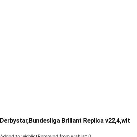
Derbystar,Bundesliga Brillant Replica v22,4,wit
Added to wishlistRemoved from wishlist 0