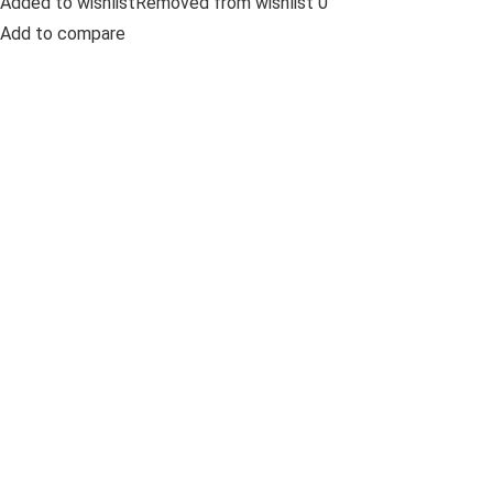
Added to wishlistRemoved from wishlist 0
Add to compare