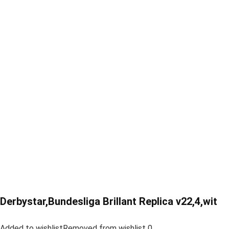
Derbystar,Bundesliga Brillant Replica v22,4,wit
Added to wishlistRemoved from wishlist 0