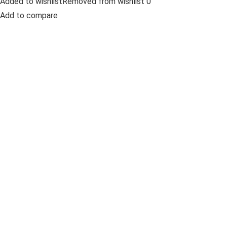
Added to wishlistRemoved from wishlist 0
Add to compare