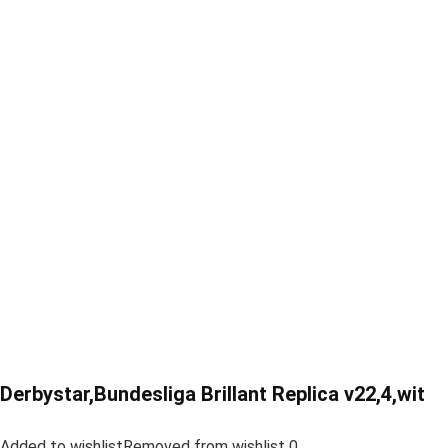
Derbystar,Bundesliga Brillant Replica v22,4,wit
Added to wishlistRemoved from wishlist 0