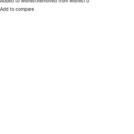
Added to wishlistRemoved from wishlist 0
Add to compare