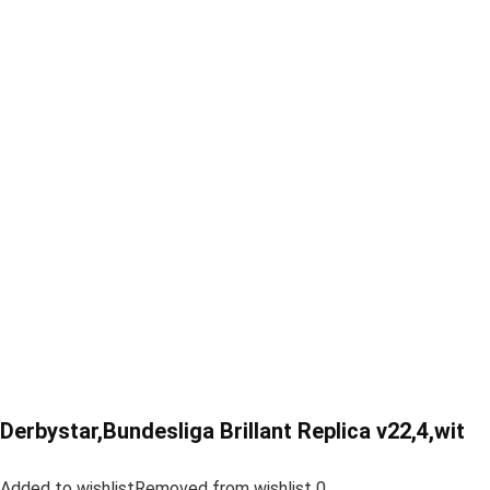
Derbystar,Bundesliga Brillant Replica v22,4,wit
Added to wishlistRemoved from wishlist 0