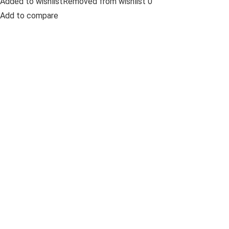
Added to wishlistRemoved from wishlist 0
Add to compare