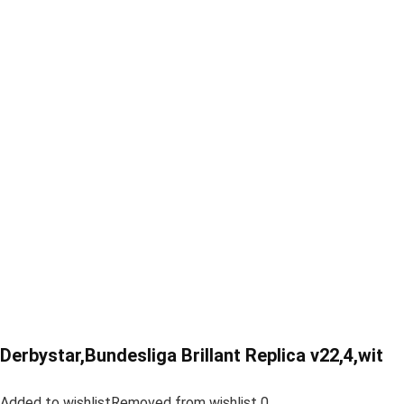
Derbystar,Bundesliga Brillant Replica v22,4,wit
Added to wishlistRemoved from wishlist 0