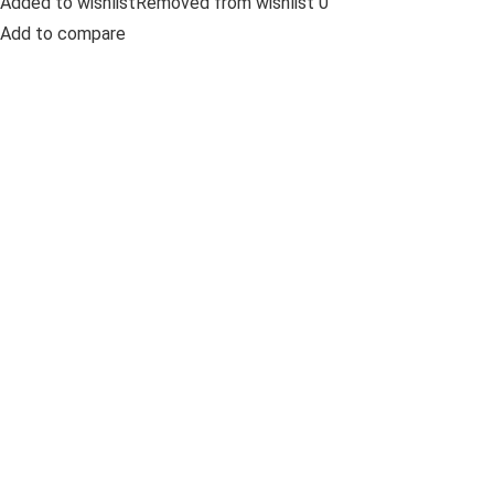
Added to wishlistRemoved from wishlist 0
Add to compare