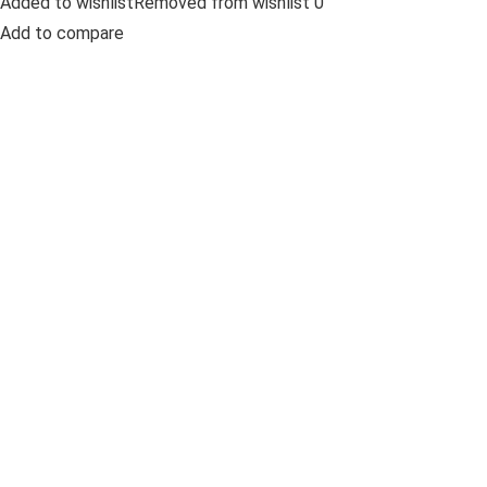
Added to wishlistRemoved from wishlist 0
Add to compare