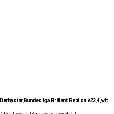
Derbystar,Bundesliga Brillant Replica v22,4,wit
Added to wishlistRemoved from wishlist 0