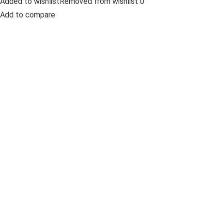
Added to wishlistRemoved from wishlist 0
Add to compare