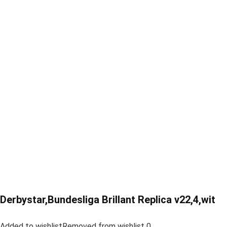
Derbystar,Bundesliga Brillant Replica v22,4,wit
Added to wishlistRemoved from wishlist 0