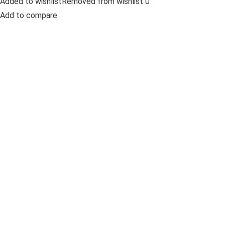
Added to wishlistRemoved from wishlist 0
Add to compare