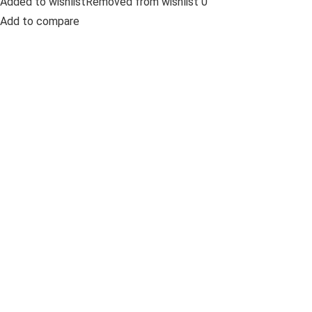
Added to wishlistRemoved from wishlist 0
Add to compare