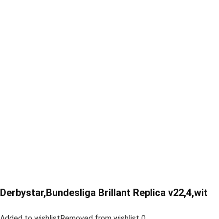
Derbystar,Bundesliga Brillant Replica v22,4,wit
Added to wishlistRemoved from wishlist 0