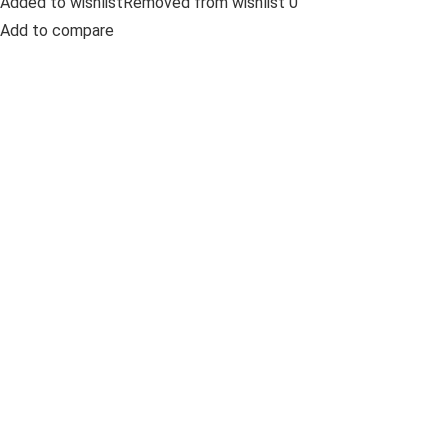
Added to wishlistRemoved from wishlist 0
Add to compare