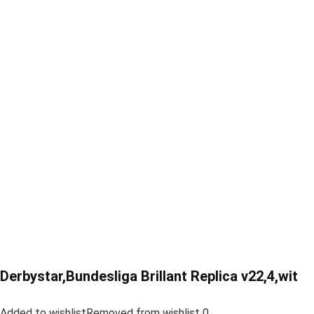
Derbystar,Bundesliga Brillant Replica v22,4,wit
Added to wishlistRemoved from wishlist 0