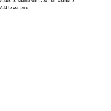
Added to wishlistRemoved from wishlist 0
Add to compare