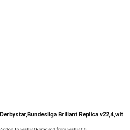
Derbystar,Bundesliga Brillant Replica v22,4,wit
Added to wishlistRemoved from wishlist 0