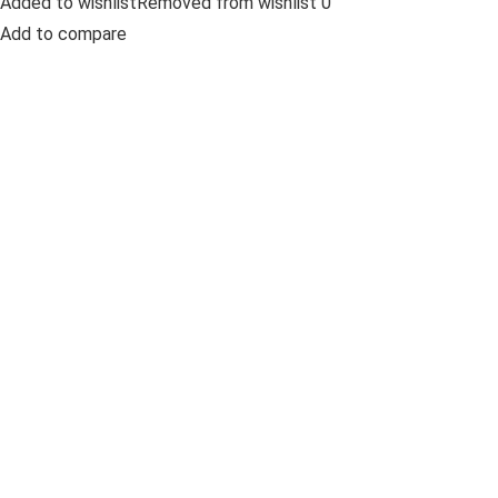
Added to wishlistRemoved from wishlist 0
Add to compare