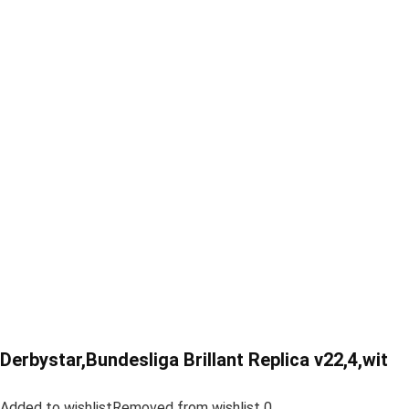
Derbystar,Bundesliga Brillant Replica v22,4,wit
Added to wishlistRemoved from wishlist 0