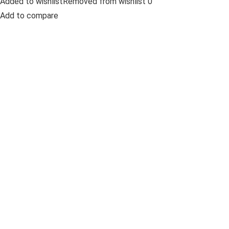
Added to wishlistRemoved from wishlist 0
Add to compare