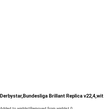
Derbystar,Bundesliga Brillant Replica v22,4,wit
Added to wishlistRemoved from wishlist 0