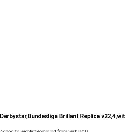
Derbystar,Bundesliga Brillant Replica v22,4,wit
Added to wishlistRemoved from wishlist 0