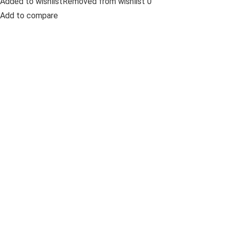
Added to wishlistRemoved from wishlist 0
Add to compare